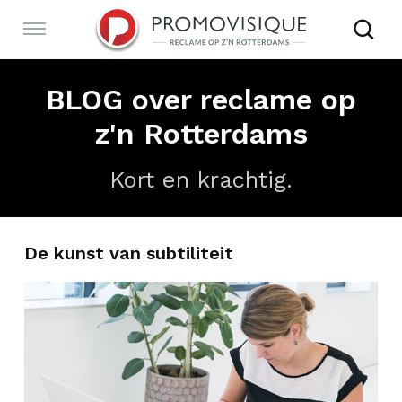
Sla
links
Navigatie
over
Spring
RECLAMEBUREAU ROTTERDAM
BLOG over reclame op
naar
de
z'n Rotterdams
inhoud
ONTWERP
Spring
Kort en krachtig.
naar
navigatie
ONLINE
De kunst van subtiliteit
PORTFOLIO
BUREAU