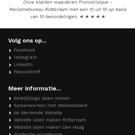
Onze klanten waarderen
PromoVisique -
Reclamebureau Rotterdam
met een
10
uit
10
op basis
van
10
beoordelingen. ★ ★ ★ ★ ★
Volg ons op...
Facebook
Instagram
LinkedIn
Nieuwsbrief
Meer informatie...
Bedrijfslogo laten maken
Samenwerken met WebAssistent
de Werkende Website
Website laten maken Rotterdam
Website laten maken Den Haag
Grafische vormgeving