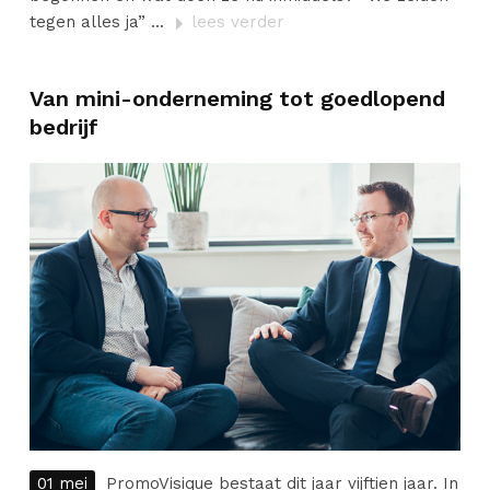
tegen alles ja” ...
lees verder
Van mini-onderneming tot goedlopend
bedrijf
01 mei
PromoVisique bestaat dit jaar vijftien jaar. In