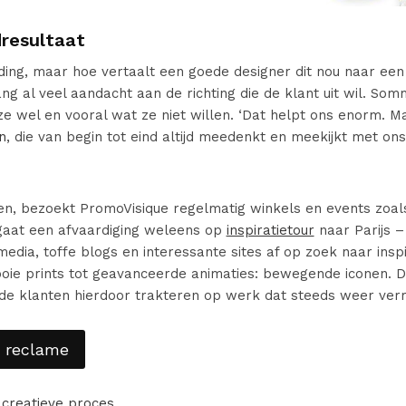
resultaat
ding, maar hoe vertaalt een goede designer dit nou naar een
g al veel aandacht aan de richting die de klant uit wil. Somm
 ze wel en vooral wat ze niet willen. ‘Dat helpt ons enorm.
n
, die van begin tot eind altijd meedenkt en meekijkt met ons
oen, bezoekt PromoVisique regelmatig winkels en events zoal
gaat een afvaardiging weleens op
inspiratietour
naar Parijs – 
edia, toffe blogs en interessante sites af op zoek naar insp
ooie prints tot geavanceerde animaties: bewegende iconen.
de klanten hierdoor trakteren op werk dat steeds weer verra
ce reclame
 creatieve proces