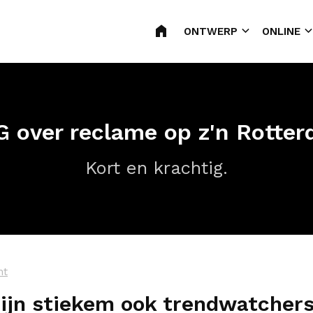
RECLAMEBUREAU ROTTERD
ONTWERP
ONLINE
 over reclame op z'n Rotte
Kort en krachtig.
ht
zijn stiekem ook trendwatcher