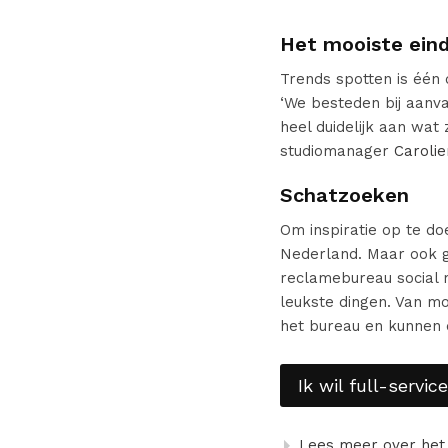
Het mooiste eind
Trends spotten is één 
‘We besteden bij aanvan
heel duidelijk aan wat
studiomanager
Carolie
Schatzoeken
Om inspiratie op te d
Nederland. Maar ook 
reclamebureau social m
leukste dingen. Van m
het bureau en kunnen 
Ik wil full-servi
Lees meer over het