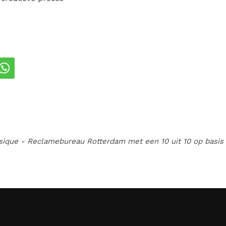
itter
Deel via WhatsApp
sique - Reclamebureau Rotterdam
met een
10
uit
10
op basis