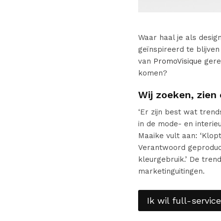
Waar haal je als desig
geïnspireerd te blijve
van
PromoVisique
gereg
komen?
Wij zoeken, zien
‘Er zijn best wat tren
in de mode- en interi
Maaike vult aan: ‘Klop
Verantwoord geproduce
kleurgebruik.’ De tren
marketinguitingen.
Ik wil full-servi