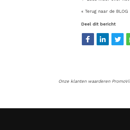
« Terug naar de BLOG
Deel dit bericht
Deel op Facebook
Deel op LinkedIn
Deel op Tw
Onze klanten waarderen
PromoVi