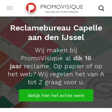
Sla
links
Navigatie
over
Spring
RECLAMEBUREAU ROTTERDAM
Reclamebureau Capelle
naar
de
aan den IJssel
inhoud
ONTWERP
Spring
Wij maken bij
naar
PromoVisique
al
dik 16
navigatie
ONLINE
jaar
reclame. Op papier of op
het web? Wij regelen het van A
PORTFOLIO
tot Z graag voor u.
Bekijk hier het echte werk
BUREAU