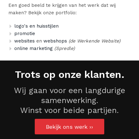
Een goed beeld te krijgen van het werk dat wij
maken? Bekijk onze portfolio:
logo's en huisstijlen
promotie
websites
en
webshops
(de Werkende Website)
online marketing
(Spredle)
Trots op onze klanten.
Wij gaan voor een langdurige
samenwerking.
Winst voor beide partijen.
Bekijk ons werk ››