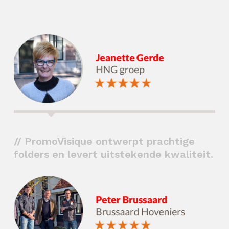
// PromoVisique ontwerpt prachtige
folders en levert uitstekende kwaliteit.